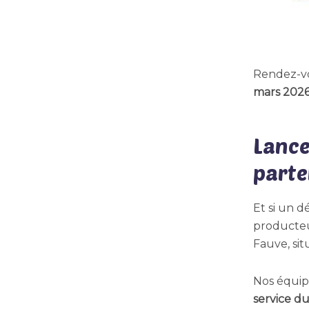
Rendez-v
mars 202
Lance
parte
Et si un 
producteu
Fauve, sit
Nos équip
service du