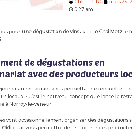
Chloé JUNG
mars 24, 
9:27 am
ous pour
une dégustation de vins
avec
Le Chai Metz
le
m
6
!
ment de dégustations en
nariat avec des producteurs lo
déjeuner au restaurant vous permettait de rencontrer de
rs locaux ? C’est le nouveau concept que lance le rest
ué à Norroy-le-Veneur.
es vont occasionnellement organiser
des dégustations s
 midi
pour vous permettre de rencontrer des producte