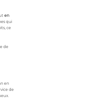
out
en
es qui
ts, ce
le de
an en
rvice de
ueux.