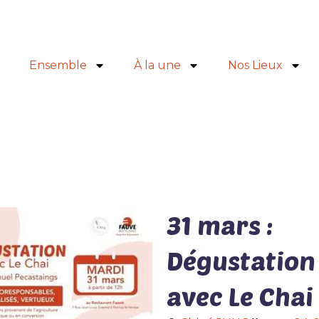
Ensemble
À la une
Nos Lieux
31 mars :
Dégustation
avec Le Chai