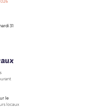
2026
ardi 31
caux
s
aurant
ur le
urs locaux