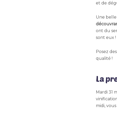
et de dégu
Une belle
découvran
ont du sen
sont eux !
Posez des
qualité !
La pr
Mardi 31 m
vinificati
midi, vous